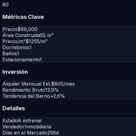
80
Métricas Clave
Precio
$69,000
Área Construida
55 m²
Precio/m²
$1255/m²
Dormitorios
1
Baños
1
Estacionamiento
1
Inversión
Alquiler Mensual Est.
$800/mes
Rendimiento Bruto
13.9%
Tendencia del Barrio
+2.6%
Detalles
Estado
A estrenar
Vendedor
Inmobiliaria
Días en el Mercado
256d