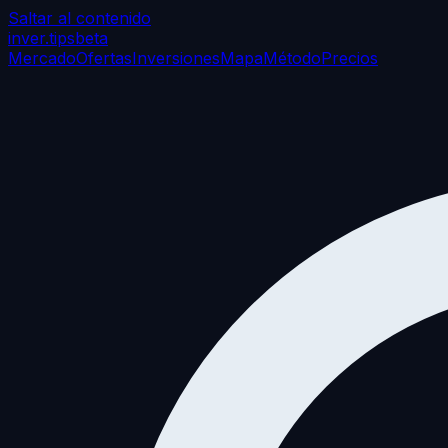
Saltar al contenido
inver
.tips
beta
Mercado
Ofertas
Inversiones
Mapa
Método
Precios