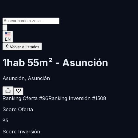
EN
Volver a listados
1hab 55m² - Asunción
Asunción
, Asunción
Ranking Oferta
#
96
Ranking Inversión
#
1508
Score Oferta
85
Score Inversión