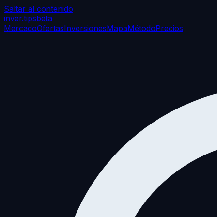
Saltar al contenido
inver
.tips
beta
Mercado
Ofertas
Inversiones
Mapa
Método
Precios