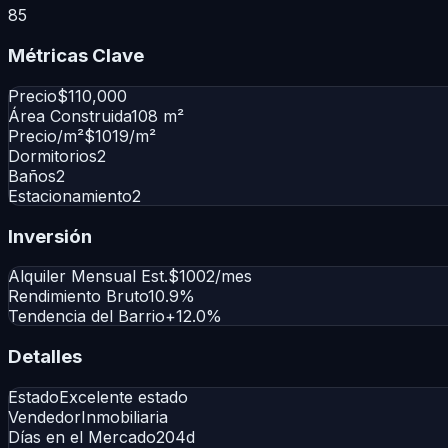
85
Métricas Clave
Precio
$110,000
Área Construida
108 m²
Precio/m²
$1019/m²
Dormitorios
2
Baños
2
Estacionamiento
2
Inversión
Alquiler Mensual Est.
$1002/mes
Rendimiento Bruto
10.9%
Tendencia del Barrio
+12.0%
Detalles
Estado
Excelente estado
Vendedor
Inmobiliaria
Días en el Mercado
204d