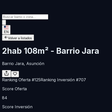
EN
Volver a listados
2hab 108m² - Barrio Jara
Barrio Jara
, Asunción
Ranking Oferta
#
125
Ranking Inversión
#
707
Score Oferta
84
Score Inversión