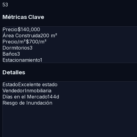
53
Métricas Clave
Precio
$140,000
Área Construida
200 m²
Precio/m²
$700/m²
Dormitorios
3
Baños
3
Estacionamiento
1
Detalles
Estado
Excelente estado
Vendedor
Inmobiliaria
Días en el Mercado
144d
Riesgo de Inundación