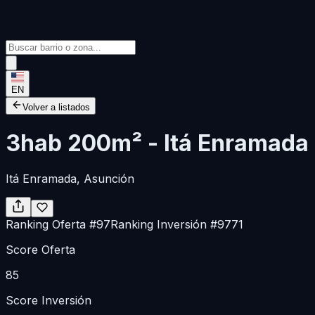
EN
Volver a listados
3hab 200m² - Itá Enramada
Itá Enramada
, Asunción
Ranking Oferta
#
97
Ranking Inversión
#
9771
Score Oferta
85
Score Inversión