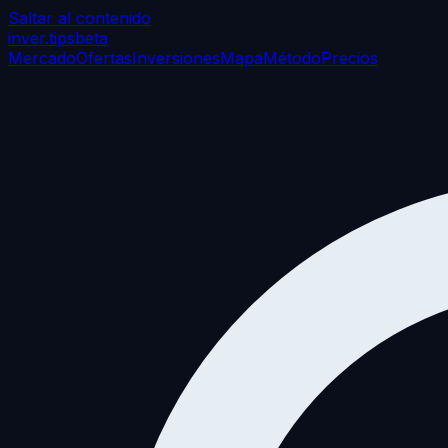
Saltar al contenido
inver
.tips
beta
Mercado
Ofertas
Inversiones
Mapa
Método
Precios