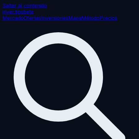
Saltar al contenido
inver
.tips
beta
Mercado
Ofertas
Inversiones
Mapa
Método
Precios