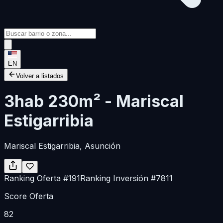
EN
Volver a listados
3hab 230m² - Mariscal
Estigarribia
Mariscal Estigarribia
, Asunción
Ranking Oferta
#
191
Ranking Inversión
#
7811
Score Oferta
82