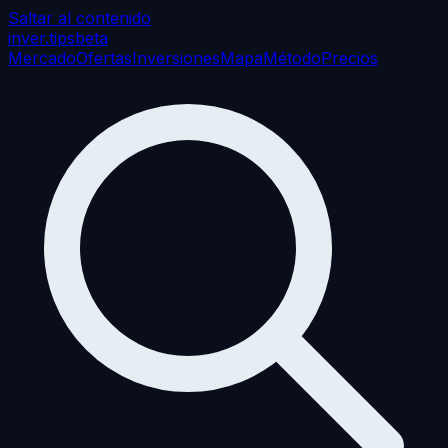
Saltar al contenido
inver
.tips
beta
Mercado
Ofertas
Inversiones
Mapa
Método
Precios