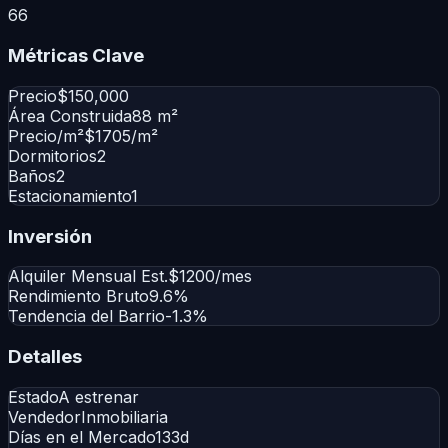
66
Métricas Clave
Precio
$150,000
Área Construida
88 m²
Precio/m²
$1705/m²
Dormitorios
2
Baños
2
Estacionamiento
1
Inversión
Alquiler Mensual Est.
$1200/mes
Rendimiento Bruto
9.6%
Tendencia del Barrio
-1.3%
Detalles
Estado
A estrenar
Vendedor
Inmobiliaria
Días en el Mercado
133d