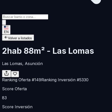
EN
Volver a listados
2hab 88m² - Las Lomas
Las Lomas
, Asunción
Ranking Oferta
#
149
Ranking Inversión
#
5330
Score Oferta
83
Score Inversión