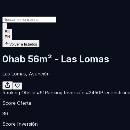
EN
Volver a listados
0hab 56m² - Las Lomas
Las Lomas
, Asunción
Ranking Oferta
#
61
Ranking Inversión
#
2450
Preconstrucc
Score Oferta
86
Score Inversión