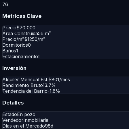
76
Métricas Clave
Precio
$70,000
Área Construida
56 m²
Precio/m²
$1250/m²
Dormitorios
0
Baños
1
Estacionamiento
1
Inversión
Alquiler Mensual Est.
$801/mes
Rendimiento Bruto
13.7%
Tendencia del Barrio
-1.8%
Detalles
Estado
En pozo
Vendedor
Inmobiliaria
Días en el Mercado
98d