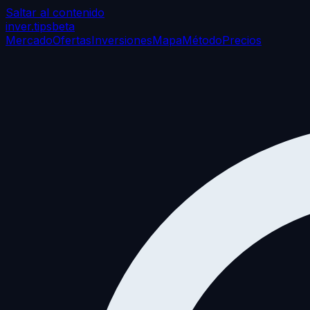
Saltar al contenido
inver
.tips
beta
Mercado
Ofertas
Inversiones
Mapa
Método
Precios