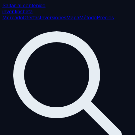
Saltar al contenido
inver
.tips
beta
Mercado
Ofertas
Inversiones
Mapa
Método
Precios