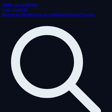
Saltar al contenido
inver
.tips
beta
Mercado
Ofertas
Inversiones
Mapa
Método
Precios