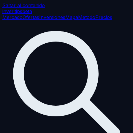
Saltar al contenido
inver
.tips
beta
Mercado
Ofertas
Inversiones
Mapa
Método
Precios