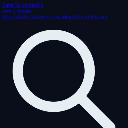
Saltar al contenido
inver
.tips
beta
Mercado
Ofertas
Inversiones
Mapa
Método
Precios